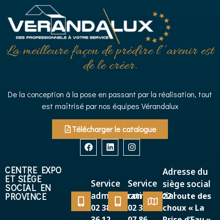
La meilleure façon de prédire l’’avenir est
de le créer.
De la conception à la pose en passant par la réalisation, tout
est maîtrisé par nos équipes Vérandalux
Télécharger le catalogue
CENTRE EXPO
Adresse du
ET SIÈGE
Service
Service
siège social
SOCIAL EN
administratif
commercial
PROVINCE
22 route des
02 38 38
02 38 38
choux « La
36 12
07 86
Prise d’Eau »