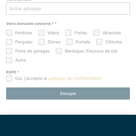
Votre demande concerne ?
*
Fenêtres
Volets
Portes
Vérandas
Pergolas
Stores
Portails
Clôtures
Porte de garages
Bardages /Dessous de toit
Autre
RGPD
*
Oui, j'accepte la
politique de confidentialité
Envoyer