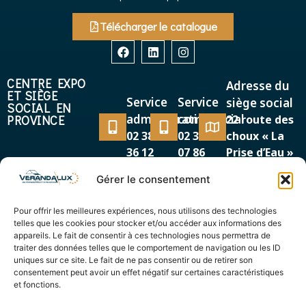
Télécharger le catalogue
CENTRE EXPO
Adresse du
ET SIÈGE
Service
Service
siège social
SOCIAL EN
administratif
commercial
PROVINCE
22 route des
02 38 38
02 38 38
choux « La
36 12
07 86
Prise d’Eau »
45500 GIEN
Gérer le consentement
MAGASIN EXPO
Adresse
Service
EN RÉGION
Pour offrir les meilleures expériences, nous utilisons des technologies
87/89, avenue de la
PARISIENNE
commercial
telles que les cookies pour stocker et/ou accéder aux informations des
Cour de France
appareils. Le fait de consentir à ces technologies nous permettra de
01 69 12
91260 JUVISY SUR
traiter des données telles que le comportement de navigation ou les ID
44 00
uniques sur ce site. Le fait de ne pas consentir ou de retirer son
ORGE
consentement peut avoir un effet négatif sur certaines caractéristiques
et fonctions.