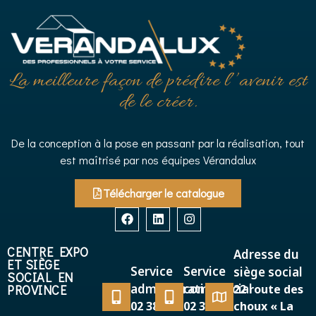
La meilleure façon de prédire l’’avenir est
de le créer.
De la conception à la pose en passant par la réalisation, tout
est maîtrisé par nos équipes Vérandalux
Télécharger le catalogue
CENTRE EXPO
Adresse du
ET SIÈGE
Service
Service
siège social
SOCIAL EN
administratif
commercial
PROVINCE
22 route des
02 38 38
02 38 38
choux « La