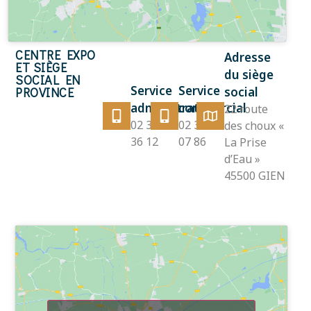
CENTRE EXPO
Adresse
ET SIÈGE
du siège
SOCIAL EN
Service
Service
PROVINCE
social
administratif
commercial
22 route
02 38 38
02 38 38
des choux «
36 12
07 86
La Prise
d’Eau »
45500 GIEN