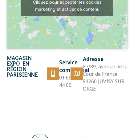
Cliquez pour accepter les cookies
marketing et activer ce contenu
MAGASIN
Adresse
Service
EXPO EN
87/89, avenue de la
RÉGION
commercial
Cour de France
PARISIENNE
01 69 12
91260 JUVISY SUR
44 00
ORGE