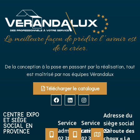
La meilleure façon de prédire l’’avenir est
de le créer.
De la conception à la pose en passant par la réalisation, tout
est maîtrisé par nos équipes Vérandalux
Télécharger le catalogue
CENTRE EXPO
Adresse du
ET SIÈGE
Service
Service
siège social
SOCIAL EN
administratif
commercial
PROVINCE
22 route des
02 38 38
02 38 38
choux « La