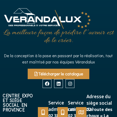
La meilleure façon de prédire l’’avenir est
de le créer.
De la conception à la pose en passant par la réalisation, tout
est maîtrisé par nos équipes Vérandalux
Télécharger le catalogue
CENTRE EXPO
Adresse du
ET SIÈGE
Service
Service
siège social
SOCIAL EN
administratif
commercial
PROVINCE
22 route des
02 38 38
02 38 38
choux « La