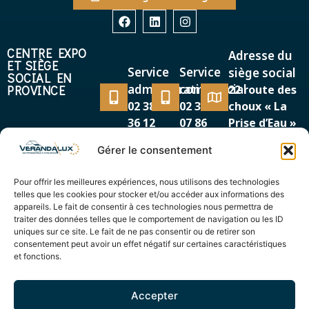
CENTRE EXPO
Adresse du
ET SIÈGE
Service
Service
siège social
SOCIAL EN
administratif
commercial
PROVINCE
22 route des
02 38 38
02 38 38
choux « La
36 12
07 86
Prise d’Eau »
45500 GIEN
Gérer le consentement
MAGASIN EXPO
Adresse
Service
EN RÉGION
Pour offrir les meilleures expériences, nous utilisons des technologies
87/89, avenue de la
PARISIENNE
commercial
telles que les cookies pour stocker et/ou accéder aux informations des
Cour de France
appareils. Le fait de consentir à ces technologies nous permettra de
01 69 12
91260 JUVISY SUR
traiter des données telles que le comportement de navigation ou les ID
44 00
uniques sur ce site. Le fait de ne pas consentir ou de retirer son
ORGE
consentement peut avoir un effet négatif sur certaines caractéristiques
et fonctions.
Accepter