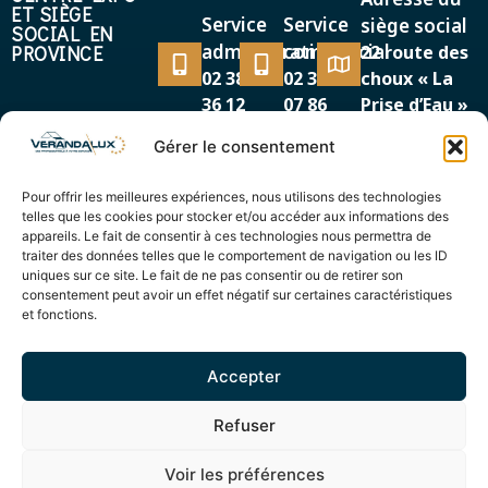
ET SIÈGE
Service
Service
siège social
SOCIAL EN
administratif
commercial
PROVINCE
22 route des
02 38 38
02 38 38
choux « La
36 12
07 86
Prise d’Eau »
45500 GIEN
Gérer le consentement
MAGASIN EXPO
Adresse
Service
EN RÉGION
Pour offrir les meilleures expériences, nous utilisons des technologies
87/89, avenue de la
PARISIENNE
commercial
telles que les cookies pour stocker et/ou accéder aux informations des
Cour de France
appareils. Le fait de consentir à ces technologies nous permettra de
01 69 12
91260 JUVISY SUR
traiter des données telles que le comportement de navigation ou les ID
44 00
uniques sur ce site. Le fait de ne pas consentir ou de retirer son
ORGE
consentement peut avoir un effet négatif sur certaines caractéristiques
et fonctions.
Accepter
© Verandalux 2025 – Réalisation
Radius Design
Refuser
Mentions légales
Voir les préférences