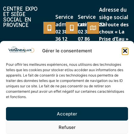
CENTRE EXPO
Adresse du
ET SIÈGE
Service
Service
siège social
SOCIAL EN
administratif
commercial
PROVINCE
22 route des
02 38 38
02 38 38
choux « La
36 12
07 86
Prise d’Eau »
45500 GIEN
Gérer le consentement
MAGASIN EXPO
Adresse
Service
EN RÉGION
Pour offrir les meilleures expériences, nous utilisons des technologies
87/89, avenue de la
PARISIENNE
commercial
telles que les cookies pour stocker et/ou accéder aux informations des
Cour de France
appareils. Le fait de consentir à ces technologies nous permettra de
01 69 12
91260 JUVISY SUR
traiter des données telles que le comportement de navigation ou les ID
44 00
uniques sur ce site. Le fait de ne pas consentir ou de retirer son
ORGE
consentement peut avoir un effet négatif sur certaines caractéristiques
et fonctions.
Accepter
© Verandalux 2025 – Réalisation
Radius Design
Refuser