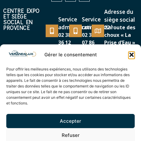
CENTRE EXPO
Adresse du
ET SIÈGE
Service
Service
siège social
SOCIAL EN
administratif
commercial
PROVINCE
22 route des
02 38 38
02 38 38
choux « La
36 12
07 86
Prise d’Eau »
45500 GIEN
Gérer le consentement
MAGASIN EXPO
Adresse
Service
EN RÉGION
Pour offrir les meilleures expériences, nous utilisons des technologies
87/89, avenue de la
PARISIENNE
commercial
telles que les cookies pour stocker et/ou accéder aux informations des
Cour de France
appareils. Le fait de consentir à ces technologies nous permettra de
01 69 12
91260 JUVISY SUR
traiter des données telles que le comportement de navigation ou les ID
44 00
uniques sur ce site. Le fait de ne pas consentir ou de retirer son
ORGE
consentement peut avoir un effet négatif sur certaines caractéristiques
et fonctions.
Accepter
© Verandalux 2025 – Réalisation
Radius Design
Refuser