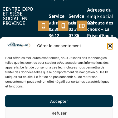
CENTRE EXPO
Adresse du
ET SIÈGE
Service
Service
siège social
SOCIAL EN
administratif
commercial
PROVINCE
22 route des
02 38 38
02 38 38
choux « La
36 12
07 86
Prise d’Eau »
45500 GIEN
Gérer le consentement
MAGASIN EXPO
Adresse
Service
EN RÉGION
Pour offrir les meilleures expériences, nous utilisons des technologies
87/89, avenue de la
PARISIENNE
commercial
telles que les cookies pour stocker et/ou accéder aux informations des
Cour de France
appareils. Le fait de consentir à ces technologies nous permettra de
01 69 12
91260 JUVISY SUR
traiter des données telles que le comportement de navigation ou les ID
44 00
uniques sur ce site. Le fait de ne pas consentir ou de retirer son
ORGE
consentement peut avoir un effet négatif sur certaines caractéristiques
et fonctions.
Accepter
© Verandalux 2025 – Réalisation
Radius Design
Refuser