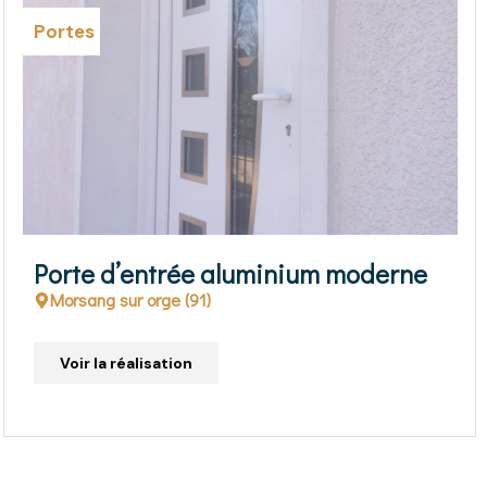
Portes
inium moderne
Porte d’entrée alumi
tierce
Juvisy sur Orge (91)
Voir la réalisation