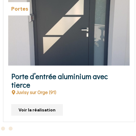
Portes
inium avec
Porte d’entrée PVC
Claye Souilly (77)
Voir la réalisation