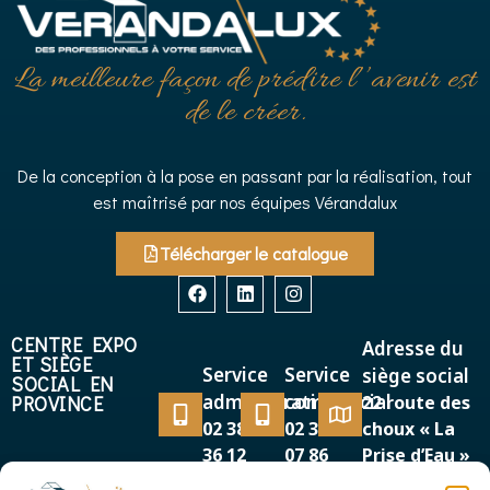
La meilleure façon de prédire l’’avenir est
de le créer.
De la conception à la pose en passant par la réalisation, tout
est maîtrisé par nos équipes Vérandalux
Télécharger le catalogue
CENTRE EXPO
Adresse du
ET SIÈGE
Service
Service
siège social
SOCIAL EN
administratif
commercial
PROVINCE
22 route des
02 38 38
02 38 38
choux « La
36 12
07 86
Prise d’Eau »
45500 GIEN