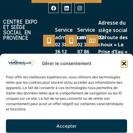
CENTRE EXPO
Adresse du
ET SIÈGE
Service
Service
siège social
SOCIAL EN
administratif
commercial
PROVINCE
22 route des
02 38 38
02 38 38
choux « La
36 12
07 86
Prise d’Eau »
45500 GIEN
Gérer le consentement
MAGASIN EXPO
Adresse
Service
EN RÉGION
Pour offrir les meilleures expériences, nous utilisons des technologies
87/89, avenue de la
PARISIENNE
commercial
telles que les cookies pour stocker et/ou accéder aux informations des
Cour de France
appareils. Le fait de consentir à ces technologies nous permettra de
01 69 12
91260 JUVISY SUR
traiter des données telles que le comportement de navigation ou les ID
44 00
uniques sur ce site. Le fait de ne pas consentir ou de retirer son
ORGE
consentement peut avoir un effet négatif sur certaines caractéristiques
et fonctions.
Accepter