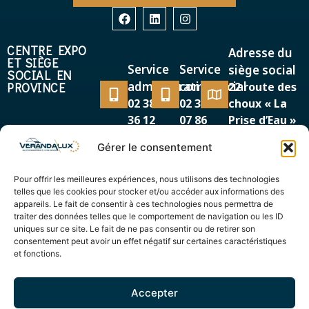
CENTRE EXPO
Adresse du
ET SIÈGE
Service
Service
siège social
SOCIAL EN
administratif
commercial
PROVINCE
22 route des
02 38 38
02 38 38
choux « La
36 12
07 86
Prise d’Eau »
45500 GIEN
Gérer le consentement
MAGASIN EXPO
Adresse
Service
EN RÉGION
Pour offrir les meilleures expériences, nous utilisons des technologies
87/89, avenue de la
PARISIENNE
commercial
telles que les cookies pour stocker et/ou accéder aux informations des
Cour de France
appareils. Le fait de consentir à ces technologies nous permettra de
01 69 12
91260 JUVISY SUR
traiter des données telles que le comportement de navigation ou les ID
44 00
uniques sur ce site. Le fait de ne pas consentir ou de retirer son
ORGE
consentement peut avoir un effet négatif sur certaines caractéristiques
et fonctions.
Accepter