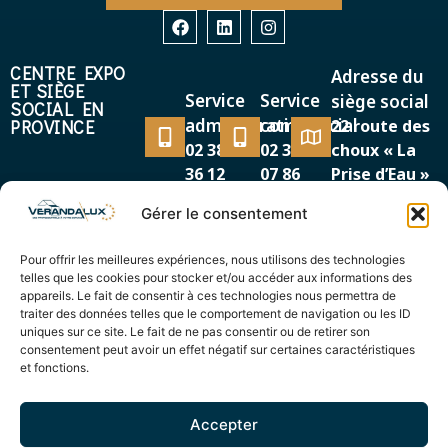
CENTRE EXPO
Adresse du
ET SIÈGE
Service
Service
siège social
SOCIAL EN
administratif
commercial
PROVINCE
22 route des
02 38 38
02 38 38
choux « La
36 12
07 86
Prise d’Eau »
45500 GIEN
Gérer le consentement
MAGASIN EXPO
Adresse
Service
EN RÉGION
Pour offrir les meilleures expériences, nous utilisons des technologies
87/89, avenue de la
PARISIENNE
commercial
telles que les cookies pour stocker et/ou accéder aux informations des
Cour de France
appareils. Le fait de consentir à ces technologies nous permettra de
01 69 12
91260 JUVISY SUR
traiter des données telles que le comportement de navigation ou les ID
44 00
uniques sur ce site. Le fait de ne pas consentir ou de retirer son
ORGE
consentement peut avoir un effet négatif sur certaines caractéristiques
et fonctions.
Accepter