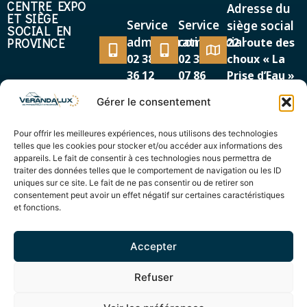
CENTRE EXPO
Adresse du
ET SIÈGE
Service
Service
siège social
SOCIAL EN
administratif
commercial
PROVINCE
22 route des
02 38 38
02 38 38
choux « La
36 12
07 86
Prise d’Eau »
45500 GIEN
Gérer le consentement
MAGASIN EXPO
Adresse
Service
EN RÉGION
Pour offrir les meilleures expériences, nous utilisons des technologies
87/89, avenue de la
PARISIENNE
commercial
telles que les cookies pour stocker et/ou accéder aux informations des
Cour de France
appareils. Le fait de consentir à ces technologies nous permettra de
01 69 12
91260 JUVISY SUR
traiter des données telles que le comportement de navigation ou les ID
44 00
uniques sur ce site. Le fait de ne pas consentir ou de retirer son
ORGE
consentement peut avoir un effet négatif sur certaines caractéristiques
et fonctions.
Accepter
© Verandalux 2025 – Réalisation
Radius Design
Refuser
Mentions légales